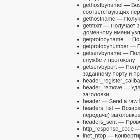
gethostbynamel
— Воз
соответствующих пе
gethostname
— Получа
getmxrr
— Получает з
доменному имени уз
getprotobyname
— Пол
getprotobynumber
— П
getservbyname
— Полу
службе и протоколу
getservbyport
— Получ
заданному порту и п
header_register_callb
header_remove
— Уда
заголовки
header
— Send a raw 
headers_list
— Возвращ
передаче) заголовко
headers_sent
— Прове
http_response_code
— 
inet_ntop
— Конвертир