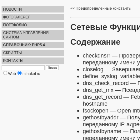
Предопределенные константы
НОВОСТИ
ФОТОГАЛЕРЕЯ
Сетевые Функц
ПОРТФОЛИО
СИСТЕМА УПРАВЛЕНИЯ
САЙТОМ
Содержание
СПРАВОЧНИК: PHP5.4
СКРИПТЫ
checkdnsrr
— Проверя
КОНТАКТЫ
переданному имени у
closelog
— Завершает
Web
mihakot.ru
define_syslog_variabl
dns_check_record
— П
dns_get_mx
— Псевдо
dns_get_record
— Fetc
hostname
fsockopen
— Open Inte
gethostbyaddr
— Получ
переданному IP-адре
gethostbyname
— Полу
переданному имени у