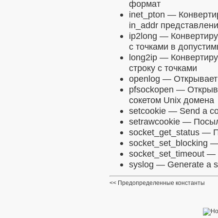
формат
inet_pton
— Конвертир
in_addr представлен
ip2long
— Конвертируе
с точками в допусти
long2ip
— Конвертируе
строку с точками
openlog
— Открывает 
pfsockopen
— Открыва
сокетом Unix домена
setcookie
— Send a co
setrawcookie
— Посыла
socket_get_status
— П
socket_set_blocking
— 
socket_set_timeout
— 
syslog
— Generate a s
Предопределенные константы