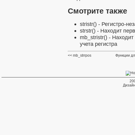
Смотрите также
stristr()
- Регистро-нез
strstr()
- Находит пер
mb_stristr()
- Находит 
учета регистра
mb_strrpos
Функции дл
20
Дизайн