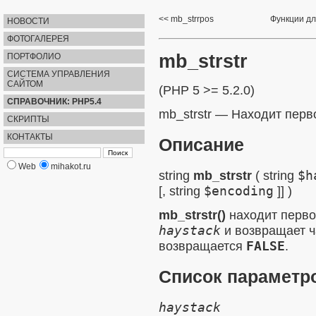
mb_strrpos
Функции дл
НОВОСТИ
ФОТОГАЛЕРЕЯ
mb_strstr
ПОРТФОЛИО
СИСТЕМА УПРАВЛЕНИЯ
САЙТОМ
(PHP 5 >= 5.2.0)
СПРАВОЧНИК: PHP5.4
mb_strstr
—
Находит перв
СКРИПТЫ
КОНТАКТЫ
Описание
Web
mihakot.ru
string
mb_strstr
(
string
$h
[,
string
$encoding
]] )
mb_strstr()
находит перво
haystack
и возвращает 
возвращается
FALSE
.
Список параметр
haystack