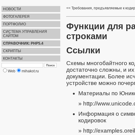
Требования, предъявляемые к коди
НОВОСТИ
ФОТОГАЛЕРЕЯ
Функции для р
ПОРТФОЛИО
СИСТЕМА УПРАВЛЕНИЯ
строками
САЙТОМ
СПРАВОЧНИК: PHP5.4
Ссылки
СКРИПТЫ
КОНТАКТЫ
Схемы многобайтного ко
достаточно сложны, и их
Web
mihakot.ru
документации. Более ис
устройстве можно почер
Материалы по Юник
» http://www.unicode.
Информация о симво
кодировок
» http://examples.oreil