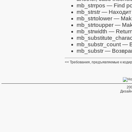
mb_strrpos
— Find posi
mb_strstr
— Находит 
mb_strtolower
— Make 
mb_strtoupper
— Make
mb_strwidth
— Return 
mb_substitute_charac
mb_substr_count
— В
mb_substr
— Возвращ
Требования, предъявляемые к коди
20
Дизайн