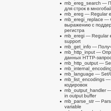
mb_ereg_search
— П
для строк в многоба
mb_ereg
— Regular ex
mb_eregi_replace
— О
выражению с поддер
регистра
mb_eregi
— Regular e
support
mb_get_info
— Получа
mb_http_input
— Опре
данных HTTP-запро
mb_http_output
— Set
mb_internal_encodin
mb_language
— Set/G
mb_list_encodings
— 
кодировок
mb_output_handler
— 
in output buffer
mb_parse_str
— Pars
variable