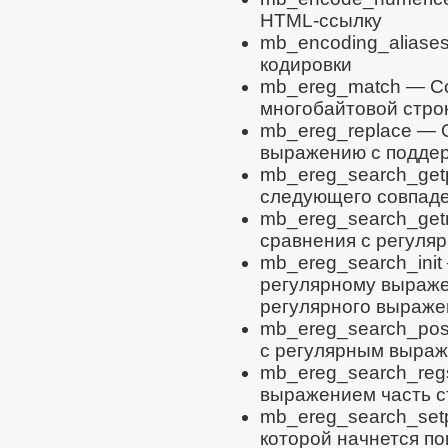
HTML-ссылку
mb_encoding_aliase
кодировки
mb_ereg_match
— Со
многобайтовой стро
mb_ereg_replace
— О
выражению с подде
mb_ereg_search_get
следующего совпад
mb_ereg_search_get
сравнения с регул
mb_ereg_search_init
регулярному выраже
регулярного выраже
mb_ereg_search_po
с регулярным выраж
mb_ereg_search_reg
выражением часть с
mb_ereg_search_set
которой начнется п