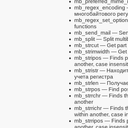
mb_preferred_mime
mb_regex_encoding
многобайтового рег
mb_regex_set_optio
functions
mb_send_mail
— Sen
mb_split
— Split multi
mb_strcut
— Get part o
mb_strimwidth
— Get t
mb_stripos
— Finds pos
another, case insensit
mb_stristr
— Находит 
учета регистра
mb_strlen
— Получае
mb_strpos
— Find posit
mb_strrchr
— Finds the
another
mb_strrichr
— Finds th
within another, case i
mb_strripos
— Finds po
another, case insensit