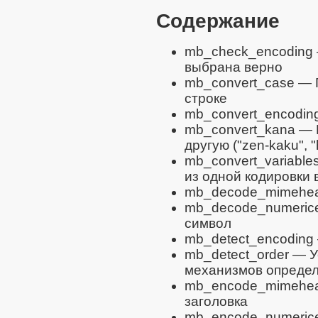
Содержание
mb_check_encoding
выбрана верно
mb_convert_case
— П
строке
mb_convert_encodin
mb_convert_kana
— П
другую ("zen-kaku", 
mb_convert_variable
из одной кодировки 
mb_decode_mimehe
mb_decode_numerice
символ
mb_detect_encoding
mb_detect_order
— Ус
механизмов определ
mb_encode_mimehe
заголовка
mb_encode_numerice