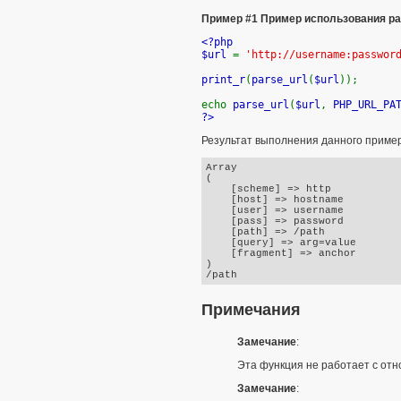
Пример #1 Пример использования
pa
<?php
$url
=
'http://username:passwor
print_r
(
parse_url
(
$url
));
echo
parse_url
(
$url
,
PHP_URL_PA
?>
Результат выполнения данного приме
Array

(

    [scheme] => http

    [host] => hostname

    [user] => username

    [pass] => password

    [path] => /path

    [query] => arg=value

    [fragment] => anchor

)

Примечания
Замечание
:
Эта функция не работает с от
Замечание
: