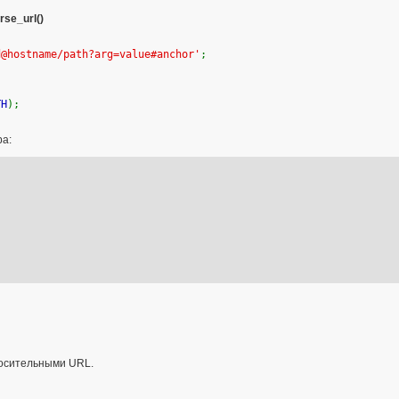
rse_url()
d@hostname/path?arg=value#anchor'
;
TH
);
ра:
носительными URL.