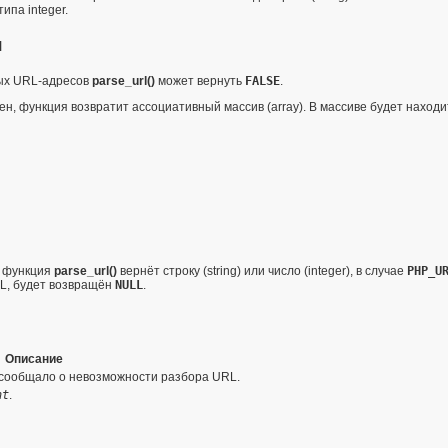
 типа
integer
.
я
ных URL-адресов
parse_url()
может вернуть
FALSE
.
н, функция возвратит ассоциативный массив (
array
). В массиве будет наход
 функция
parse_url()
вернёт строку (
string
) или число (
integer
), в случае
PHP_U
RL, будет возвращён
NULL
.
Описание
 сообщало о невозможности разбора URL.
nt
.