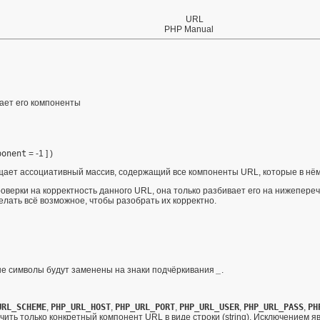
URL
PHP Manual
ает его компоненты
ponent
= -1
] )
ает ассоциативный массив, содержащий все компоненты URL, которые в нём
оверки на корректность данного URL, она только разбивает его на нижепере
лать всё возможное, чтобы разобрать их корректно.
е символы будут заменены на знаки подчёркивания
_
.
URL_SCHEME
,
PHP_URL_HOST
,
PHP_URL_PORT
,
PHP_URL_USER
,
PHP_URL_PASS
,
PH
учить только конкретный компонент URL в виде строки (
string
). Исключением я