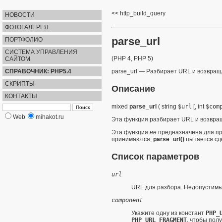
http_build_query
НОВОСТИ
ФОТОГАЛЕРЕЯ
parse_url
ПОРТФОЛИО
СИСТЕМА УПРАВЛЕНИЯ
(PHP 4, PHP 5)
САЙТОМ
СПРАВОЧНИК: PHP5.4
parse_url
—
Разбирает URL и возвращ
СКРИПТЫ
Описание
КОНТАКТЫ
mixed
parse_url
(
string
$url
[,
int
$com
Web
mihakot.ru
Эта функция разбирает URL и возвращ
Эта функция
не
предназначена для пр
принимаются,
parse_url()
пытается сде
Список параметров
url
URL для разбора. Недопустимы
component
Укажите одну из констант
PHP_
PHP_URL_FRAGMENT
, чтобы пол