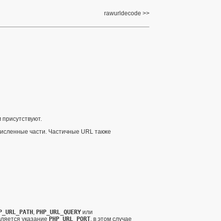
rawurldecode
 присутствуют.
численные части. Частичные URL также
P_URL_PATH
,
PHP_URL_QUERY
или
вляется указание
PHP_URL_PORT
, в этом случае