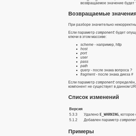
возвращаемое значение будет
Возвращаемые значени
При разборе значительно некоррект
Если параметр
component
будет опуще
ключи в этом массиве:
scheme
- например, http
host
port
user
pass
path
query
- после знака вопроса
?
fragment
- после знака диеза
#
Если параметр
component
определён,
компонент не существует в данном U
Список изменений
Версия
5.3.3
Удалено
E_WARNING
, которое
5.1.2
Добавлен параметр
compone
Примеры