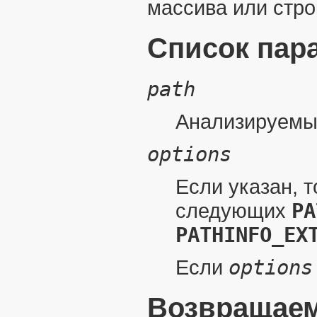
массива или стро
Список пар
path
Анализируемый
options
Если указан, т
следующих
PA
PATHINFO_EX
Если
options
Возвращаем