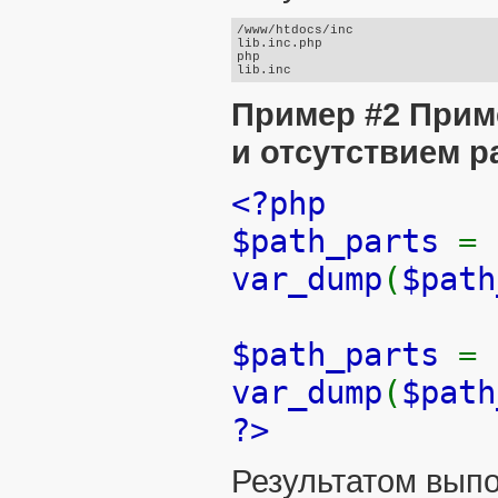
/www/htdocs/inc

lib.inc.php

php

Пример #2 Прим
и отсутствием 
<?php
$path_parts
=
var_dump
(
$path
$path_parts
=
var_dump
(
$path
?>
Результатом выпо