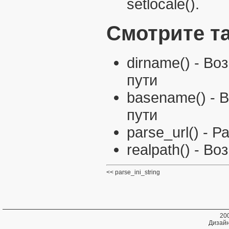
setlocale()
.
Смотрите т
dirname()
- Воз
пути
basename()
- В
пути
parse_url()
- Р
realpath()
- Во
parse_ini_string
20
Дизайн