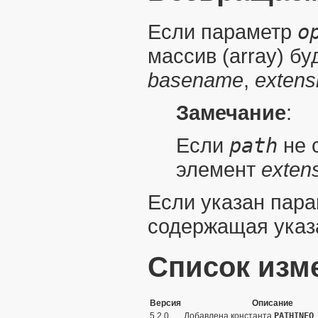
Если параметр
o
массив (
array
) б
basename
,
extens
Замечание
:
Если
path
не 
элемент
exten
Если указан пар
содержащая указ
Список изм
Версия
Описание
5.2.0
Добавлена константа
PATHINFO