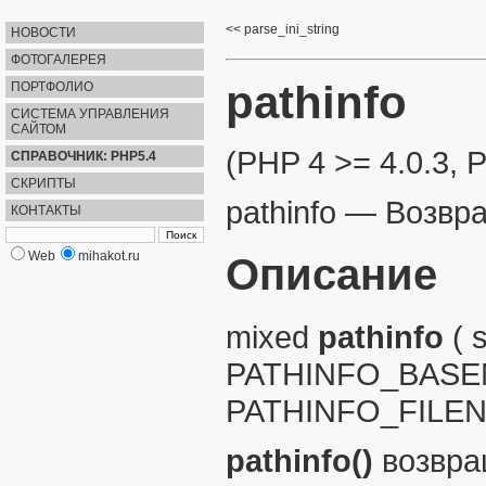
parse_ini_string
НОВОСТИ
ФОТОГАЛЕРЕЯ
pathinfo
ПОРТФОЛИО
СИСТЕМА УПРАВЛЕНИЯ
САЙТОМ
(PHP 4 >= 4.0.3, 
СПРАВОЧНИК: PHP5.4
СКРИПТЫ
pathinfo
—
Возвр
КОНТАКТЫ
Web
mihakot.ru
Описание
mixed
pathinfo
(
s
PATHINFO_BASEN
PATHINFO_FILE
pathinfo()
возвра