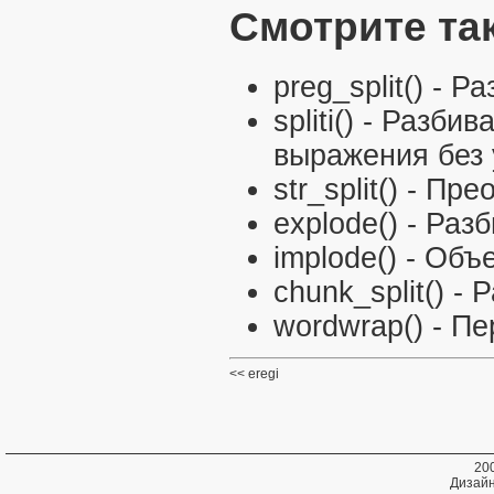
Смотрите та
preg_split()
- Ра
spliti()
- Разбива
выражения без 
str_split()
- Прео
explode()
- Разб
implode()
- Объе
chunk_split()
- Р
wordwrap()
- Пе
eregi
20
Дизайн