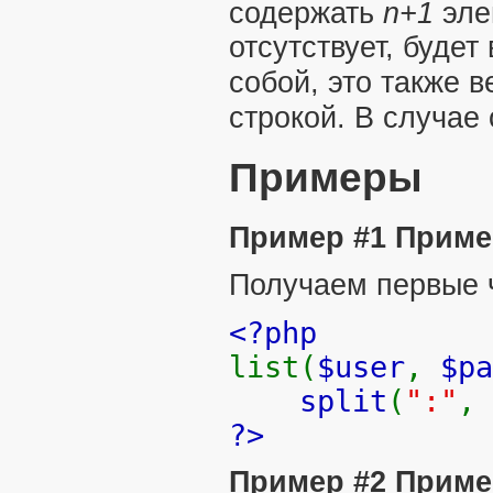
содержать
n
+1
эле
отсутствует, буде
собой, это также в
строкой. В случае
Примеры
Пример #1 Приме
Получаем первые 
<?php
list(
$user
,
$pa
split
(
":"
,
?>
Пример #2 Приме