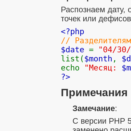
Распознаем дату,
точек или дефисов
<?php
// Разделителям
$date
=
"04/30/
list(
$month
,
$d
echo
"Месяц:
$m
?>
Примечания
Замечание
:
С версии PHP 5
заменено
расш