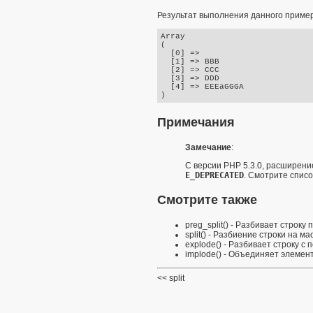
Результат выполнения данного приме
Array

(

  [0] =>

  [1] => BBB

  [2] => CCC

  [3] => DDD

  [4] => EEEaGGGA

Примечания
Замечание
:
С версии PHP 5.3.0, расширен
E_DEPRECATED
. Смотрите
списо
Смотрите также
preg_split()
- Разбивает строку
split()
- Разбиение строки на ма
explode()
- Разбивает строку с
implode()
- Объединяет элемент
split