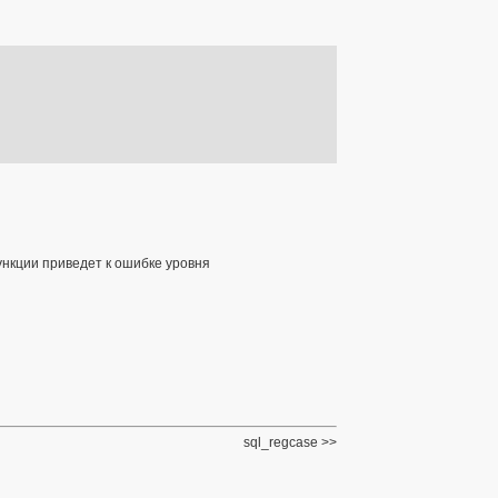
ункции приведет к ошибке уровня
sql_regcase