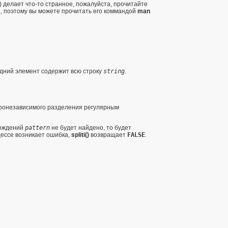
 делает что-то странное, пожалуйста, прочитайте
, поэтому вы можете прочитать его коммандой
man
едний элемент содержит всю строку
string
.
тронезависимого разделения регулярным
хождений
pattern
не будет найдено, то будет
цессе возникает ошибка,
spliti()
возвращает
FALSE
.