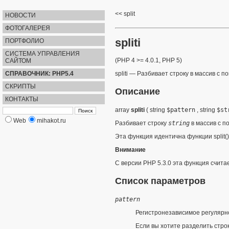
split
НОВОСТИ
ФОТОГАЛЕРЕЯ
spliti
ПОРТФОЛИО
СИСТЕМА УПРАВЛЕНИЯ
(PHP 4 >= 4.0.1, PHP 5)
САЙТОМ
СПРАВОЧНИК: PHP5.4
spliti
—
Разбивает строку в массив с 
СКРИПТЫ
Описание
КОНТАКТЫ
array
spliti
(
string
$pattern
,
string
$st
Web
mihakot.ru
Разбивает строку
string
в массив с п
Эта функция идентична функции
split()
Внимание
С версии PHP 5.3.0 эта функция счит
Список параметров
pattern
Регистронезависимое регулярн
Если вы хотите разделить стро