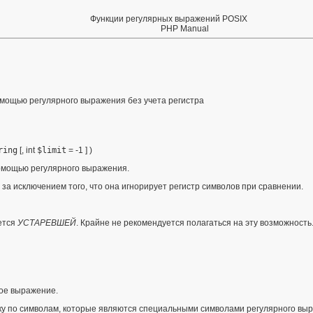
Функции регулярных выражений POSIX
PHP Manual
помощью регулярного выражения без учета регистра
ring
[,
int
$limit
= -1
] )
омощью регулярного выражения.
за исключением того, что она игнорирует регистр символов при сравнении.
ается
УСТАРЕВШЕЙ
. Крайне не рекомендуется полагаться на эту возможность
ое выражение.
ку по символам, которые являются специальными символами регулярного выр