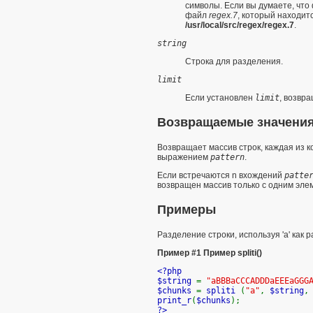
символы. Если вы думаете, что
файл
regex.7
, который находит
/usr/local/src/regex/regex.7
.
string
Строка для разделения.
limit
Если установлен
limit
, возвр
Возвращаемые значени
Возвращает массив строк, каждая из 
выражением
pattern
.
Если встречаются
n
вхождений
patte
возвращен массив только с одним элем
Примеры
Разделение строки, используя 'a' как 
Пример #1 Пример
spliti()
<?php
$string
=
"aBBBaCCCADDDaEEEaGGG
$chunks
=
spliti
(
"a"
,
$string
print_r
(
$chunks
);
?>