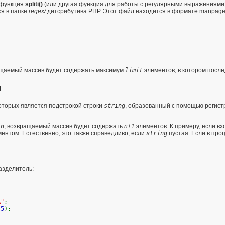
 функция
spliti()
(или другая функция для работы с регулярными выражениями)
ся в папке
regex/
дитсрибутива PHP. Этот файл находится в формате manpage
ащаемый массив будет содержать максимум
limit
элементов, в котором посл
я
которых является подстрокой строки
string
, образованный с помощью регис
rn
, возвращаемый массив будет содержать
n
+1
элементов. К примеру, если в
ентом. Естественно, это также справедливо, если
string
пустая. Если в про
разделитель:
A"
;
,
5
);