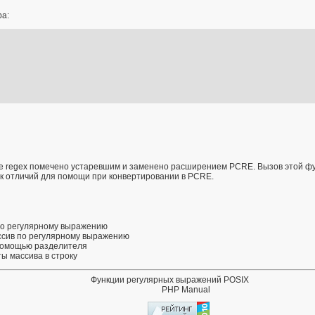
ра:
ие regex помечено устаревшим и заменено
расширением PCRE
. Вызов этой ф
к отличий
для помощи при конвертировании в PCRE.
 по регулярному выражению
ссив по регулярному выражению
 помощью разделителя
ы массива в строку
Функции регулярных выражений POSIX
PHP Manual