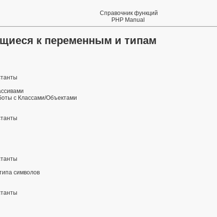
Справочник функций
PHP Manual
ящиеся к переменным и типам
станты
ассивами
оты с Классами/Объектами
станты
станты
типа символов
станты