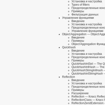
Установка и настройка
Types of filters
Предопределенные кон
Примеры
Фильтрация данных
Управление функциями
Введение
Установка и настройка
Предопределенные кон
Управление функциями
Object Aggregation
— Object Aggr
Введение
Примеры
Object Aggregation Функ
Quickhash
Введение
Установка и настройка
Предопределенные кон
Примеры
QuickHashIntSet
— The Qu
QuickHashIntHash
— The 
QuickHashStringIntHash
—
QuickHashIntStringHash
—
Reflection
Введение
Установка и настройка
Предопределенные кон
Примеры
Расширение
Reflection
— Класс Reflec
ReflectionClass
— Класс R
ReflectionZendExtension