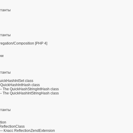
станты
станты
egation/Composition [PHP 4]
ции
станты
ickHashIntSet class
QuickHashIntHash class
 The QuickHashStringIntHash class
 The QuickHashIntStringHash class
станты
tion
eflectionClass
— Класс ReflectionZendExtension