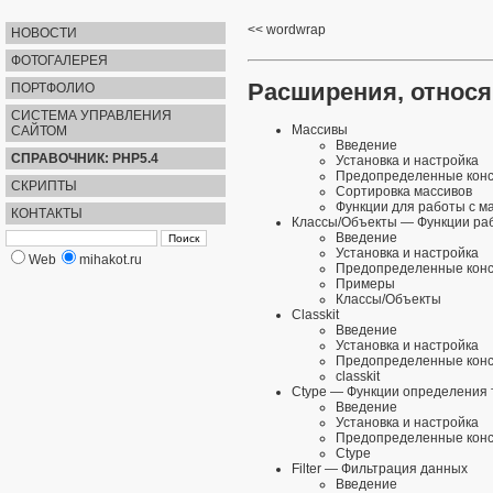
wordwrap
НОВОСТИ
ФОТОГАЛЕРЕЯ
Расширения, относ
ПОРТФОЛИО
СИСТЕМА УПРАВЛЕНИЯ
Массивы
САЙТОМ
Введение
СПРАВОЧНИК: PHP5.4
Установка и настройка
Предопределенные кон
СКРИПТЫ
Сортировка массивов
Функции для работы с м
КОНТАКТЫ
Классы/Объекты
— Функции раб
Введение
Установка и настройка
Web
mihakot.ru
Предопределенные кон
Примеры
Классы/Объекты
Classkit
Введение
Установка и настройка
Предопределенные кон
classkit
Ctype
— Функции определения 
Введение
Установка и настройка
Предопределенные кон
Ctype
Filter
— Фильтрация данных
Введение