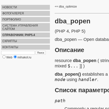
dba_optimize
НОВОСТИ
ФОТОГАЛЕРЕЯ
dba_popen
ПОРТФОЛИО
СИСТЕМА УПРАВЛЕНИЯ
САЙТОМ
(PHP 4, PHP 5)
СПРАВОЧНИК: PHP5.4
dba_popen
—
Open databas
СКРИПТЫ
КОНТАКТЫ
Описание
Web
mihakot.ru
resource
dba_popen
(
stri
mixed
$...
]] )
dba_popen()
establishes a 
mode
using
handler
.
Список параметр
path
Commonly a regular pat