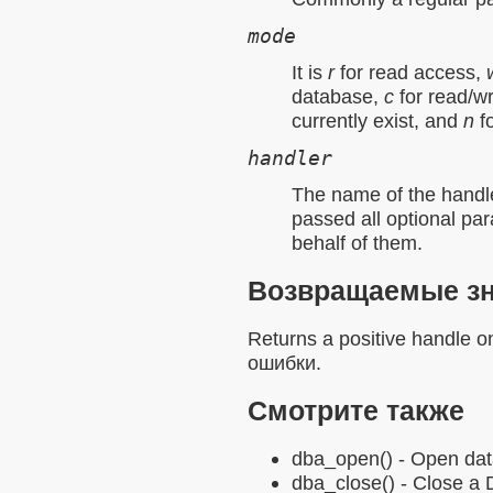
mode
It is
r
for read access,
database,
c
for read/wr
currently exist, and
n
fo
handler
The name of the
handl
passed all optional pa
behalf of them.
Возвращаемые з
Returns a positive handle 
ошибки.
Смотрите также
dba_open()
- Open da
dba_close()
- Close a