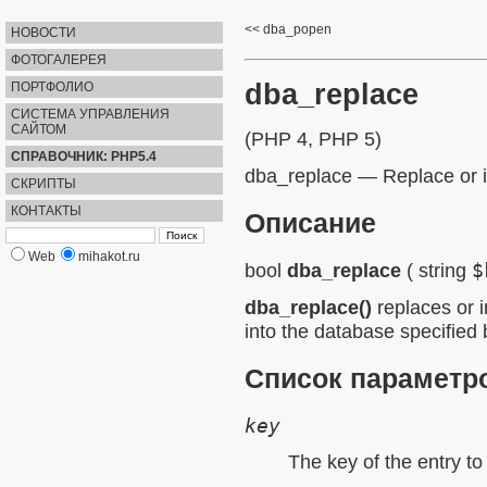
dba_popen
НОВОСТИ
ФОТОГАЛЕРЕЯ
dba_replace
ПОРТФОЛИО
СИСТЕМА УПРАВЛЕНИЯ
САЙТОМ
(PHP 4, PHP 5)
СПРАВОЧНИК: PHP5.4
dba_replace
—
Replace or i
СКРИПТЫ
КОНТАКТЫ
Описание
Web
mihakot.ru
bool
dba_replace
(
string
$
dba_replace()
replaces or i
into the database specified
Список параметр
key
The key of the entry to