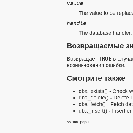
value
The value to be replac
handle
The database handler,
Возвращаемые з
Возвращает
TRUE
в случа
возникновения ошибки.
Смотрите также
dba_exists()
- Check wh
dba_delete()
- Delete D
dba_fetch()
- Fetch dat
dba_insert()
- Insert en
dba_popen