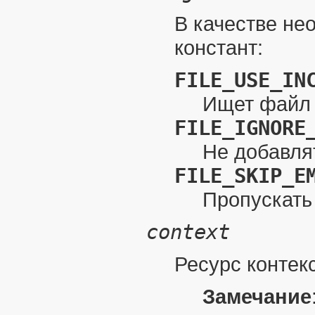
В качестве не
констант:
FILE_USE_IN
Ищет файл
FILE_IGNORE
Не добавля
FILE_SKIP_E
Пропускать
context
Ресурс контек
Замечание