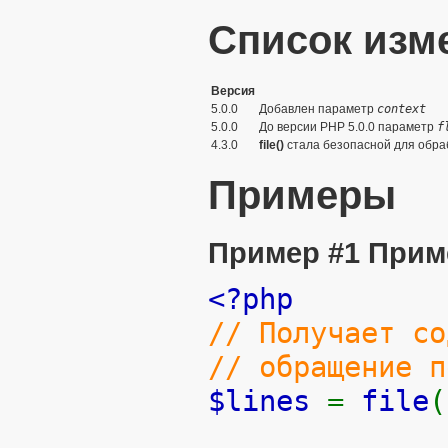
Список изм
Версия
5.0.0
Добавлен параметр
context
5.0.0
До версии PHP 5.0.0 параметр
f
4.3.0
file()
стала безопасной для обра
Примеры
Пример #1 Прим
<?php
// Получает со
// обращение п
$lines
=
file
(