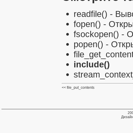
readfile()
- Выв
fopen()
- Откр
fsockopen()
- O
popen()
- Откр
file_get_conten
include()
stream_context
file_put_contents
20
Дизайн