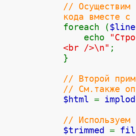
// Осуществим 
кода вместе с 
foreach (
$lin
echo
"Стро
<br />\n"
;
}
// Второй прим
// См.также оп
$html
=
implod
// Используем 
$trimmed
=
fil