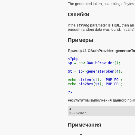
The generated token, as a
string
of bytes.
Ошибки
If the
strong
parameter is
TRUE
, then an
enough random data was found, initially)
Примеры
Пример #1
OAuthProvider::generateTo
<?php
$p
= new
OAuthProvider
();
$t
=
$p
->
generateToken
(
4
);
echo
strlen
(
$t
),
PHP_EOL
;
echo
bin2hex
(
$t
),
PHP_EOL
;
?>
Результатом выполнения данного прим
4

Примечания