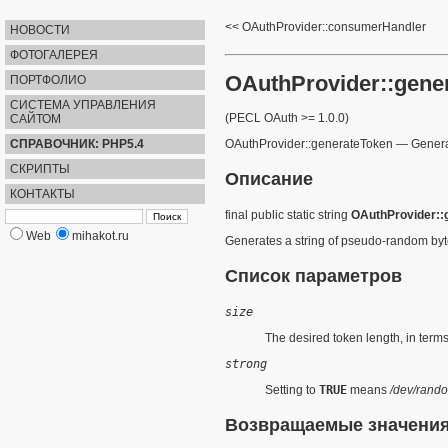
OAuthProvider::consumerHandler
НОВОСТИ
ФОТОГАЛЕРЕЯ
OAuthProvider::gene
ПОРТФОЛИО
СИСТЕМА УПРАВЛЕНИЯ
(PECL OAuth >= 1.0.0)
САЙТОМ
СПРАВОЧНИК: PHP5.4
OAuthProvider::generateToken
—
Genera
СКРИПТЫ
Описание
КОНТАКТЫ
final
public
static
string
OAuthProvider::
Web
mihakot.ru
Generates a
string
of pseudo-random byt
Список параметров
size
The desired token length, in terms
strong
Setting to
TRUE
means
/dev/rand
Возвращаемые значени