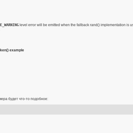
E_WARNING
level error will be emitted when the fallback
rand()
implementation is us
.
ken()
example
ера будет что-то подобное: