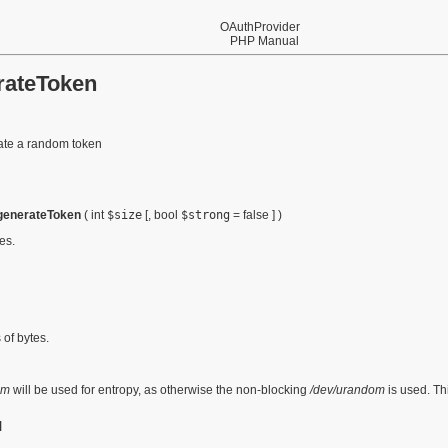
OAuthProvider
PHP Manual
rateToken
te a random token
generateToken
(
int
$size
[,
bool
$strong
= false
] )
es.
 of bytes.
om
will be used for entropy, as otherwise the non-blocking
/dev/urandom
is used. Th
я