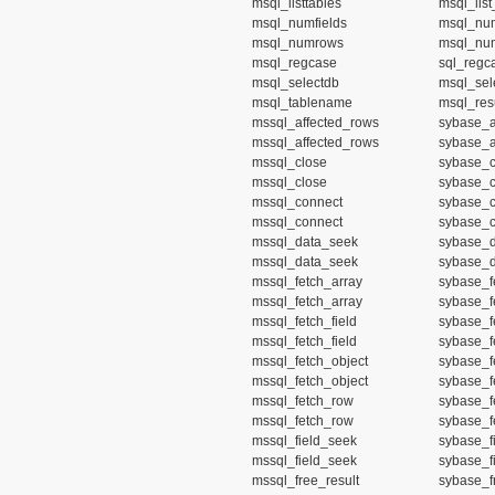
msql_listtables
msql_list
msql_numfields
msql_num
msql_numrows
msql_nu
msql_regcase
sql_regc
msql_selectdb
msql_sel
msql_tablename
msql_resu
mssql_affected_rows
sybase_a
mssql_affected_rows
sybase_a
mssql_close
sybase_c
mssql_close
sybase_c
mssql_connect
sybase_c
mssql_connect
sybase_c
mssql_data_seek
sybase_d
mssql_data_seek
sybase_d
mssql_fetch_array
sybase_f
mssql_fetch_array
sybase_f
mssql_fetch_field
sybase_fe
mssql_fetch_field
sybase_fe
mssql_fetch_object
sybase_f
mssql_fetch_object
sybase_f
mssql_fetch_row
sybase_f
mssql_fetch_row
sybase_f
mssql_field_seek
sybase_f
mssql_field_seek
sybase_f
mssql_free_result
sybase_fr