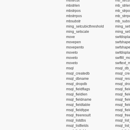
mbstrcut
mb_strcut
mbstrlen
mb_strlen
mbstrpos
mb_strpo
mbstrrpos
mb_strrp
mbsubstr
mb_subst
ming_setcubicthreshold
ming_set
ming_setscale
ming_set
move
swfdispl
movepen
swfshap
movepento
swfshap
moveto
swfdispl
moveto
swffill_m
moveto
swftext_
msql
msql_db_
msql_createdb
msql_cre
msql_dbname
msql_resu
msql_dropdb
msql_dro
msql_fieldflags
msql_fiel
msql_fieldlen
msql_fiel
msql_fieldname
msql_fie
msql_fieldtable
msql_fiel
msql_fieldtype
msql_fiel
msql_freeresult
msql_free
msql_listdbs
msql_list
msql_listfields
msql_list