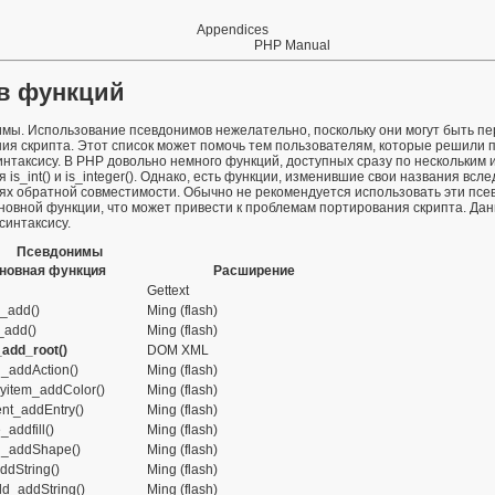
Appendices
PHP Manual
в функций
имы. Использование псевдонимов нежелательно, поскольку они могут быть 
ия скрипта. Этот список может помочь тем пользователям, которые решили п
нтаксису. В PHP довольно немного функций, доступных сразу по нескольким 
ся
is_int()
и
is_integer()
. Однако, есть функции, изменившие свои названия вслед
ях обратной совместимости. Обычно не рекомендуется использовать эти псе
новной функции, что может привести к проблемам портирования скрипта. Да
синтаксису.
Псевдонимы
новная функция
Расширение
Gettext
_add()
Ming (flash)
_add()
Ming (flash)
add_root()
DOM XML
n_addAction()
Ming (flash)
ayitem_addColor()
Ming (flash)
ent_addEntry()
Ming (flash)
addfill()
Ming (flash)
n_addShape()
Ming (flash)
ddString()
Ming (flash)
eld_addString()
Ming (flash)