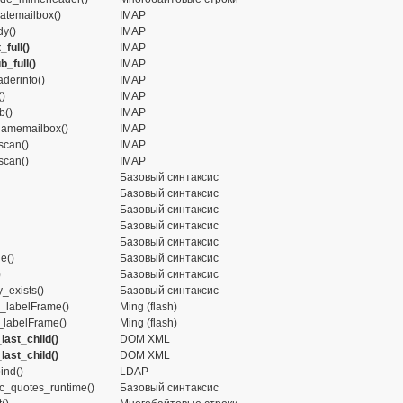
atemailbox()
IMAP
y()
IMAP
_full()
IMAP
b_full()
IMAP
derinfo()
IMAP
()
IMAP
b()
IMAP
amemailbox()
IMAP
scan()
IMAP
scan()
IMAP
Базовый синтаксис
Базовый синтаксис
Базовый синтаксис
Базовый синтаксис
Базовый синтаксис
le()
Базовый синтаксис
)
Базовый синтаксис
_exists()
Базовый синтаксис
_labelFrame()
Ming (flash)
e_labelFrame()
Ming (flash)
ast_child()
DOM XML
ast_child()
DOM XML
ind()
LDAP
c_quotes_runtime()
Базовый синтаксис