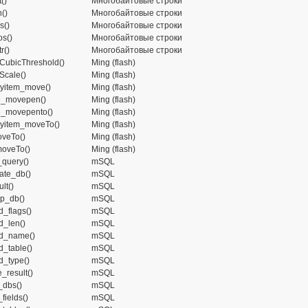
()
Многобайтовые строки
()
Многобайтовые строки
s()
Многобайтовые строки
os()
Многобайтовые строки
r()
Многобайтовые строки
CubicThreshold()
Ming (flash)
Scale()
Ming (flash)
ayitem_move()
Ming (flash)
e_movepen()
Ming (flash)
e_movepento()
Ming (flash)
ayitem_moveTo()
Ming (flash)
oveTo()
Ming (flash)
moveTo()
Ming (flash)
query()
mSQL
ate_db()
mSQL
lt()
mSQL
p_db()
mSQL
d_flags()
mSQL
d_len()
mSQL
ld_name()
mSQL
d_table()
mSQL
d_type()
mSQL
_result()
mSQL
_dbs()
mSQL
_fields()
mSQL