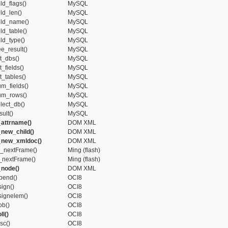
ld_flags()
MySQL
ld_len()
MySQL
eld_name()
MySQL
ld_table()
MySQL
ld_type()
MySQL
e_result()
MySQL
t_dbs()
MySQL
t_fields()
MySQL
t_tables()
MySQL
m_fields()
MySQL
um_rows()
MySQL
lect_db()
MySQL
ult()
MySQL
attrname()
DOM XML
new_child()
DOM XML
new_xmldoc()
DOM XML
_nextFrame()
Ming (flash)
e_nextFrame()
Ming (flash)
node()
DOM XML
pend()
OCI8
sign()
OCI8
signelem()
OCI8
ob()
OCI8
ll()
OCI8
sc()
OCI8