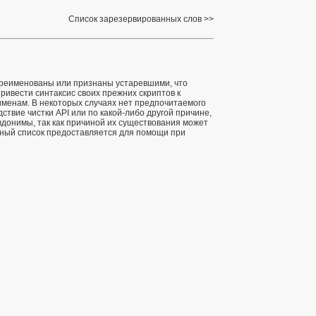
Список зарезервированных слов
переименованы или признаны устаревшими, что
ривести синтаксис своих прежних скриптов к
именам. В некоторых случаях нет предпочитаемого
ствие чистки API или по какой-либо другой причине,
вдонимы, так как причиной их существования может
нный список предоставляется для помощи при