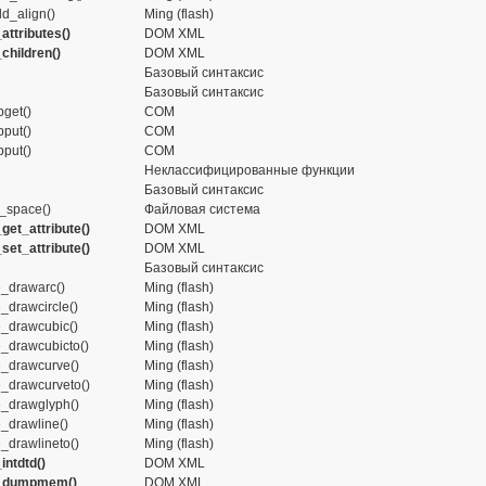
ld_align()
Ming (flash)
ttributes()
DOM XML
hildren()
DOM XML
Базовый синтаксис
Базовый синтаксис
get()
COM
put()
COM
put()
COM
Неклассифицированные функции
Базовый синтаксис
e_space()
Файловая система
et_attribute()
DOM XML
et_attribute()
DOM XML
Базовый синтаксис
_drawarc()
Ming (flash)
_drawcircle()
Ming (flash)
_drawcubic()
Ming (flash)
_drawcubicto()
Ming (flash)
_drawcurve()
Ming (flash)
_drawcurveto()
Ming (flash)
_drawglyph()
Ming (flash)
_drawline()
Ming (flash)
_drawlineto()
Ming (flash)
ntdtd()
DOM XML
_dumpmem()
DOM XML