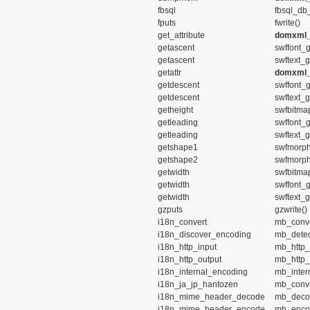
fbsql
fbsql_db
fputs
fwrite()
get_attribute
domxml_g
getascent
swffont_g
getascent
swftext_g
getattr
domxml_g
getdescent
swffont_
getdescent
swftext_
getheight
swfbitma
getleading
swffont_
getleading
swftext_
getshape1
swfmorp
getshape2
swfmorp
getwidth
swfbitma
getwidth
swffont_g
getwidth
swftext_g
gzputs
gzwrite()
i18n_convert
mb_conve
i18n_discover_encoding
mb_detec
i18n_http_input
mb_http_
i18n_http_output
mb_http_
i18n_internal_encoding
mb_inter
i18n_ja_jp_hantozen
mb_conve
i18n_mime_header_decode
mb_deco
i18n_mime_header_encode
mb_enco