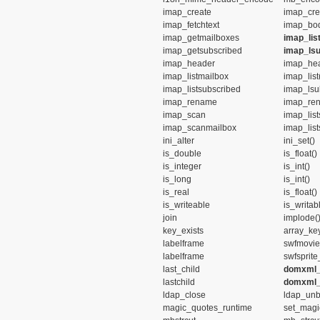
imap_create
imap_cre
imap_fetchtext
imap_bod
imap_getmailboxes
imap_list
imap_getsubscribed
imap_lsu
imap_header
imap_hea
imap_listmailbox
imap_list
imap_listsubscribed
imap_lsu
imap_rename
imap_ren
imap_scan
imap_list
imap_scanmailbox
imap_list
ini_alter
ini_set()
is_double
is_float()
is_integer
is_int()
is_long
is_int()
is_real
is_float()
is_writeable
is_writab
join
implode(
key_exists
array_key
labelframe
swfmovie
labelframe
swfsprit
last_child
domxml_l
lastchild
domxml_l
ldap_close
ldap_unb
magic_quotes_runtime
set_magi