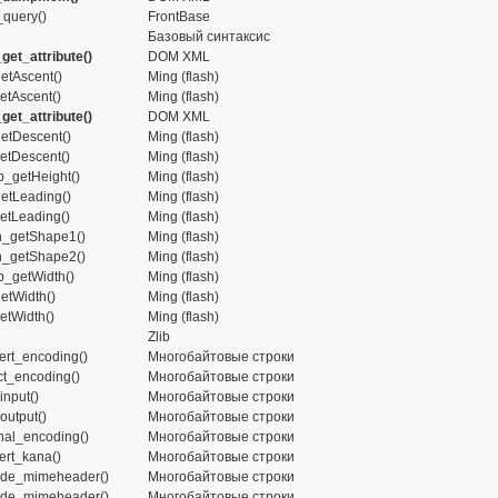
_query()
FrontBase
Базовый синтаксис
et_attribute()
DOM XML
etAscent()
Ming (flash)
etAscent()
Ming (flash)
et_attribute()
DOM XML
getDescent()
Ming (flash)
getDescent()
Ming (flash)
p_getHeight()
Ming (flash)
getLeading()
Ming (flash)
getLeading()
Ming (flash)
h_getShape1()
Ming (flash)
h_getShape2()
Ming (flash)
p_getWidth()
Ming (flash)
etWidth()
Ming (flash)
etWidth()
Ming (flash)
Zlib
rt_encoding()
Многобайтовые строки
t_encoding()
Многобайтовые строки
input()
Многобайтовые строки
output()
Многобайтовые строки
nal_encoding()
Многобайтовые строки
rt_kana()
Многобайтовые строки
de_mimeheader()
Многобайтовые строки
de_mimeheader()
Многобайтовые строки