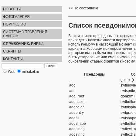
По состоянию
НОВОСТИ
ФОТОГАЛЕРЕЯ
Список псевдонимо
ПОРТФОЛИО
СИСТЕМА УПРАВЛЕНИЯ
В этом списке приведены все псевдон
САЙТОМ
приведет к невозможности портирован
СПРАВОЧНИК: PHP5.4
используемому в настоящий момент си
варианта, хорошим примером являет
СКРИПТЫ
а старые имена были оставлены в цел
быть устаревание или смена имени ос
КОНТАКТЫ
обновлении старых скриптов к новому 
Web
mihakot.ru
Псевдоним
Ос
_
gettext()
add
swfmovie
add
swfsprite
add_root
domxml_
addaction
swfbutto
addcolor
swfdispl
addentry
swfgradi
addfill
swfshape_
addshape
swfbutto
addstring
swftext_a
addstring
swftextfi