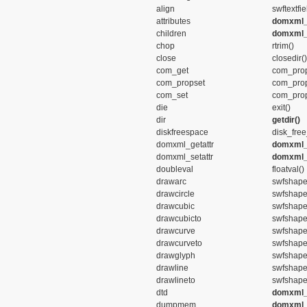
align
swftextfie
attributes
domxml_a
children
domxml_c
chop
rtrim()
close
closedir()
com_get
com_prop
com_propset
com_prop
com_set
com_prop
die
exit()
dir
getdir()
diskfreespace
disk_fre
domxml_getattr
domxml_g
domxml_setattr
domxml_s
doubleval
floatval()
drawarc
swfshape
drawcircle
swfshape
drawcubic
swfshape
drawcubicto
swfshape
drawcurve
swfshape
drawcurveto
swfshape
drawglyph
swfshape
drawline
swfshape
drawlineto
swfshape
dtd
domxml_i
dumpmem
domxml