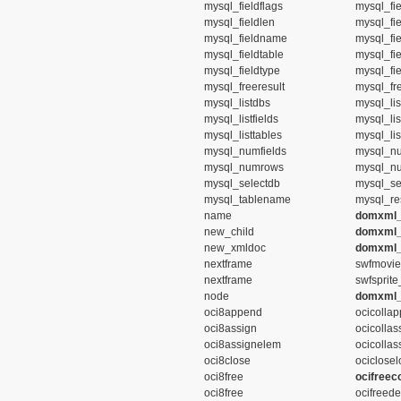
mysql_fieldflags
mysql_fie
mysql_fieldlen
mysql_fie
mysql_fieldname
mysql_fi
mysql_fieldtable
mysql_fie
mysql_fieldtype
mysql_fie
mysql_freeresult
mysql_fre
mysql_listdbs
mysql_lis
mysql_listfields
mysql_lis
mysql_listtables
mysql_lis
mysql_numfields
mysql_nu
mysql_numrows
mysql_n
mysql_selectdb
mysql_se
mysql_tablename
mysql_res
name
domxml_
new_child
domxml_
new_xmldoc
domxml_
nextframe
swfmovie
nextframe
swfsprit
node
domxml_
oci8append
ocicollap
oci8assign
ocicollas
oci8assignelem
ocicollas
oci8close
ociclosel
oci8free
ocifreeco
oci8free
ocifreede