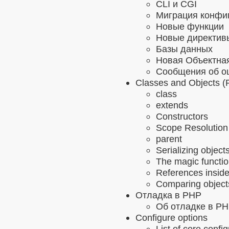
CLI и CGI
Миграция конфи
Новые функции
Новые директив
Базы данных
Новая Объектна
Сообщения об о
Classes and Objects (
class
extends
Constructors
Scope Resolution 
parent
Serializing object
The magic functi
References inside
Comparing object
Отладка в PHP
Об отладке в P
Configure options
List of core confi