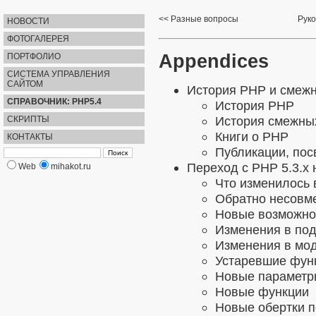
Разные вопросы
Руко
НОВОСТИ
ФОТОГАЛЕРЕЯ
Appendices
ПОРТФОЛИО
СИСТЕМА УПРАВЛЕНИЯ
САЙТОМ
История PHP и смежн
СПРАВОЧНИК: PHP5.4
История PHP
История смежны
СКРИПТЫ
Книги о PHP
КОНТАКТЫ
Публикации, по
Переход с PHP 5.3.x 
Web
mihakot.ru
Что изменилось 
Обратно несовм
Новые возможно
Изменения в по
Изменения в мо
Устаревшие функ
Новые параметр
Новые функции
Новые обертки п