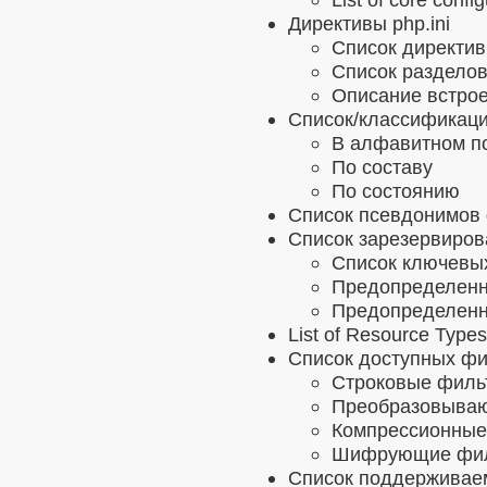
Директивы php.ini
Список директив 
Список разделов 
Описание встрое
Список/классификац
В алфавитном п
По составу
По состоянию
Список псевдонимов
Список зарезервиров
Список ключевы
Предопределенн
Предопределенн
List of Resource Types
Список доступных ф
Строковые филь
Преобразовыва
Компрессионные
Шифрующие фи
Список поддерживае